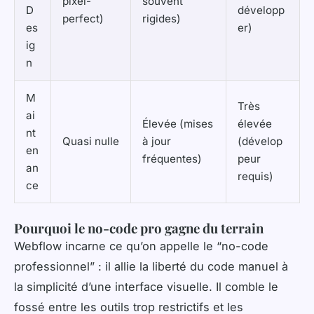
pixel-
souvent
D
développ
perfect)
rigides)
es
er)
ig
n
M
Très
ai
Élevée (mises
élevée
nt
Quasi nulle
à jour
(dévelop
en
fréquentes)
peur
an
requis)
ce
Pourquoi le no-code pro gagne du terrain
Webflow incarne ce qu’on appelle le “no-code
professionnel” : il allie la liberté du code manuel à
la simplicité d’une interface visuelle. Il comble le
fossé entre les outils trop restrictifs et les