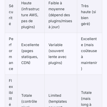
Haute
Faible à
Sé
Très
(infrastruc
moyenne
cu
haute (si
ture AWS,
(dépend des
rit
bien
pas de
plugins/mises
é
géré)
plugins)
à jour)
Pe
Excellent
rf
Excellente
Variable
e (mais
or
(pages
(souvent
coûteuse
m
statiques,
lente avec
à
an
CDN)
plugins)
maintenir
ce
)
Fl
ex
ibi
Totale
Totale
Limited
lit
(mais
(contrôle
(templates
é
long à